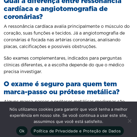
Qual a diferença entre ressonância
cardíaca e angiotomografia de
coronárias?
A ressonância cardíaca avalia principalmente o músculo do
coração, suas funções e tecidos. Já a angiotomografia de
coronárias é focada nas artérias coronárias, analisando
placas, calcificações e possíveis obstruções.
São exames complementares, indicados para perguntas
clínicas diferentes, e a escolha depende do que o médico
precisa investigar.
O exame é seguro para quem tem
marca-passo ou prótese metálica?
Alguns marca-passos e próteses metálicas modernas são
compatíveis com a ressonância magnética, enquanto outros
Nós utilizamos cookies para garantir que você tenha a melhor
experiência em nosso site. Se você continua a usar este site,
não. Essa informação é avaliada antes do exame, de forma
assumimos que você está satisfeito.
individualizada.
Ok
Política de Privacidade e Proteção de Dados
A segurança é sempre prioridade, e o exame só é realizado