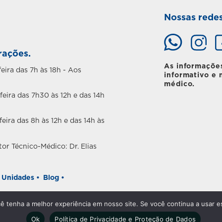
Nossas redes
rações.
As informaçõe
eira das 7h às 18h - Aos
informativo e 
médico.
feira das 7h30 às 12h e das 14h
eira das 8h às 12h e das 14h às
or Técnico-Médico: Dr. Elias
Unidades •
Blog •
e Privacidade
cê tenha a melhor experiência em nosso site. Se você continua a usar es
Ok
Política de Privacidade e Proteção de Dados
 | Todos os direitos reservados |
Política de privacidade
| Desenv