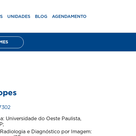
mento
RESULTADOS DE EXAMES
S
UNIDADES
BLOG
AGENDAMENTO
MES
opes
7302
: Universidade do Oeste Paulista,
P;
Radiologia e Diagnóstico por Imagem: