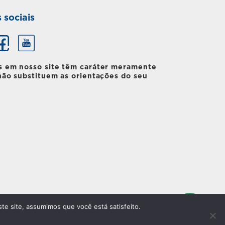
 sociais
s em nosso site têm caráter meramente
não substituem as orientações do seu
te site, assumimos que você está satisfeito.
olvido pela
Agência KOS