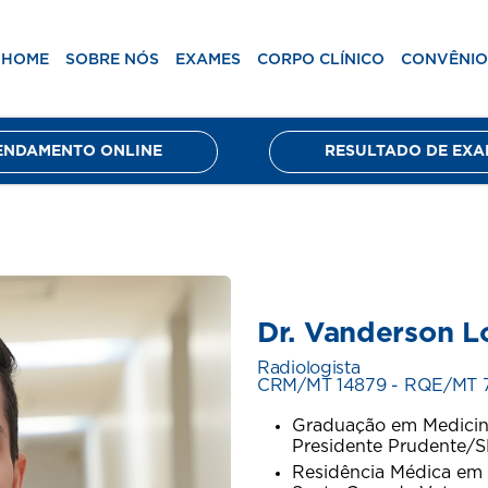
ico
Convênios
Unidades
Blog
Agenda
HOME
SOBRE NÓS
EXAMES
CORPO CLÍNICO
CONVÊNIO
ENDAMENTO ONLINE
RESULTADO DE EXA
Dr. Vanderson L
Radiologista
CRM/MT 14879 - RQE/MT 
Graduação em Medicina
Presidente Prudente/S
Residência Médica em 