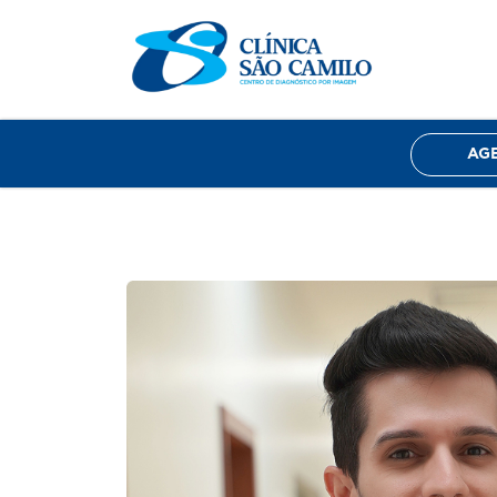
Home
Sobre nós
Exames
Corpo Clín
AG