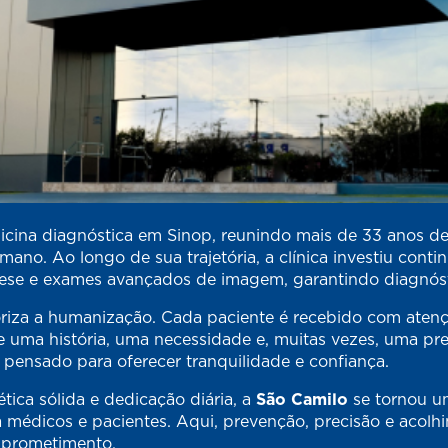
cina diagnóstica em Sinop, reunindo mais de 33 anos de
no. Ao longo de sua trajetória, a clínica investiu con
se e exames avançados de imagem, garantindo diagnósti
riza a humanização. Cada paciente é recebido com atenç
 uma história, uma necessidade e, muitas vezes, uma pre
 pensado para oferecer tranquilidade e confiança.
tica sólida e dedicação diária, a
São Camilo
se tornou um
o a médicos e pacientes. Aqui, prevenção, precisão e acol
mprometimento.