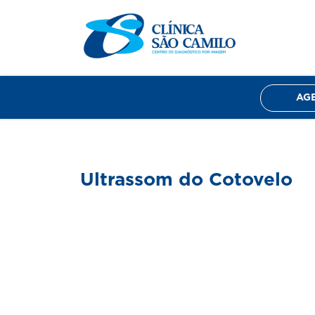
Home
Sobre nós
Exames
Corpo Clín
AG
Ultrassom do Cotovelo