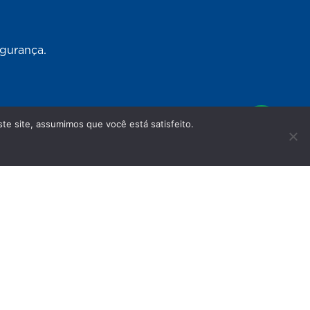
egurança.
te site, assumimos que você está satisfeito.
 sociais
s em nosso site têm caráter meramente
não substituem as orientações do seu