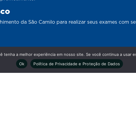
sco
lhimento da São Camilo para realizar seus exames com s
cê tenha a melhor experiência em nosso site. Se você continua a usar es
Nossas redes
Ok
Política de Privacidade e Proteção de Dados
rações.
As informaçõe
eira das 7h às 18h - Aos
informativo e 
médico.
feira das 7h30 às 12h e das 14h
eira das 8h às 12h e das 14h às