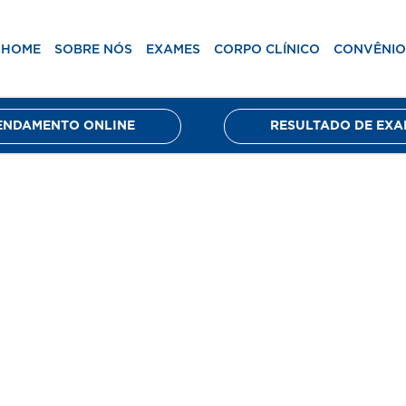
ico
Convênios
Unidades
Blog
Agenda
HOME
SOBRE NÓS
EXAMES
CORPO CLÍNICO
CONVÊNIO
ENDAMENTO ONLINE
RESULTADO DE EXA