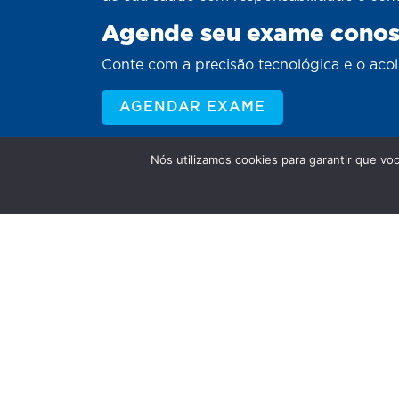
Agende seu exame cono
Conte com a precisão tecnológica e o aco
AGENDAR EXAME
Nós utilizamos cookies para garantir que vo
Somos a confiança que atravessa ge
Unidade Sinop Matriz: De segunda a sexta-f
sábados das 7h às 12h.
Unidade Sinop Clínica: De segunda a sexta-
às 18h - Aos sábados das 8h às 12h.
Unidade Alta Floresta: De segunda a sexta-f
18h - Aos sábados das 7h30 às 12h.