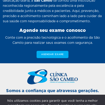
dedicação diária, a
São Camilo
se tornou uma instituição
reconhecida regionalmente pela excelência e pela
credibilidade junto a médicos e pacientes. Aqui, prevenção,
precisão e acolhimento caminham lado a lado para cuidar da
sua saúde com responsabilidade e comprometimento.
Agende seu exame conosco
Conte com a precisão tecnológica e o acolhimento da São
Camilo para realizar seus exames com segurança.
AGENDAR EXAME
Somos a confiança que atravessa gerações.
Nós utilizamos cookies para garantir que você tenha a melhor
Unidade Sinop Matriz: De segunda a sexta-feira das 7h