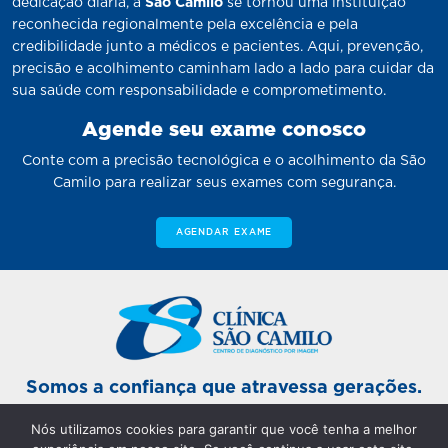
dedicação diária, a
São Camilo
se tornou uma instituição
reconhecida regionalmente pela excelência e pela
credibilidade junto a médicos e pacientes. Aqui, prevenção,
precisão e acolhimento caminham lado a lado para cuidar da
sua saúde com responsabilidade e comprometimento.
Agende seu exame conosco
Conte com a precisão tecnológica e o acolhimento da São
Camilo para realizar seus exames com segurança.
AGENDAR EXAME
Somos a confiança que atravessa gerações.
Nós utilizamos cookies para garantir que você tenha a melhor
Unidade Sinop Matriz: De segunda a sexta-feira das 7h