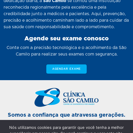
dedicação diária, a
São Camilo
se tornou uma instituição
reconhecida regionalmente pela excelência e pela
credibilidade junto a médicos e pacientes. Aqui, prevenção,
precisão e acolhimento caminham lado a lado para cuidar da
sua saúde com responsabilidade e comprometimento.
Agende seu exame conosco
Conte com a precisão tecnológica e o acolhimento da São
Camilo para realizar seus exames com segurança.
AGENDAR EXAME
Somos a confiança que atravessa gerações.
Nós utilizamos cookies para garantir que você tenha a melhor
Unidade Sinop Matriz: De segunda a sexta-feira das 7h