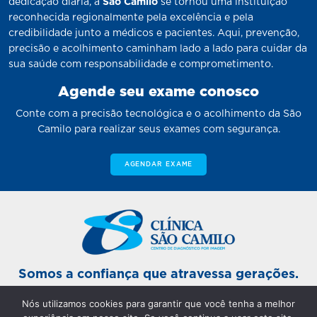
dedicação diária, a
São Camilo
se tornou uma instituição
reconhecida regionalmente pela excelência e pela
credibilidade junto a médicos e pacientes. Aqui, prevenção,
precisão e acolhimento caminham lado a lado para cuidar da
sua saúde com responsabilidade e comprometimento.
Agende seu exame conosco
Conte com a precisão tecnológica e o acolhimento da São
Camilo para realizar seus exames com segurança.
AGENDAR EXAME
Somos a confiança que atravessa gerações.
Nós utilizamos cookies para garantir que você tenha a melhor
Unidade Sinop Matriz: De segunda a sexta-feira das 7h