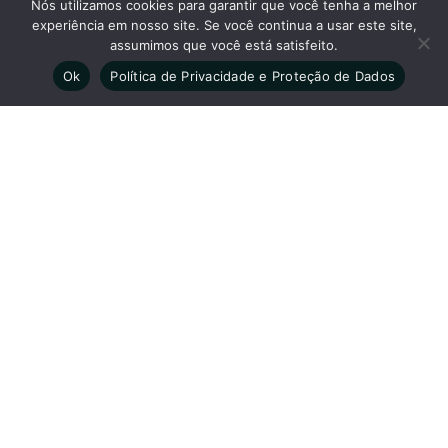
Nós utilizamos cookies para garantir que você tenha a melhor
Unidade Sinop Matriz: De segunda a sexta-feira das 7h
experiência em nosso site. Se você continua a usar este site,
às 18h - Aos sábados das 7h às 12h.
assumimos que você está satisfeito.
Unidade Sinop Clínica: De segunda a sexta-feira das
Ok
Política de Privacidade e Proteção de Dados
7h30 às 12h e das 14h às 18h - Aos sábados das 8h às
12h.
Unidade Alta Floresta: De segunda a sexta-feira das 8h
às 12h e das 14h às 18h - Aos sábados das 7h30 às 12h.
Clínica São Camilo Registro: CRM - MT 380 Diretor Técnico-
Médico: Dr. Elias Destefani CRM-MT: 1293 | RQE-MT: 3448
Sobre •
Exames •
Corpo Clínico •
Convênios •
Unidades •
Blog •
Agendamento •
Trabalhe Conosco •
Política de Privacidade
Nossas redes sociais
As informações em nosso site têm caráter