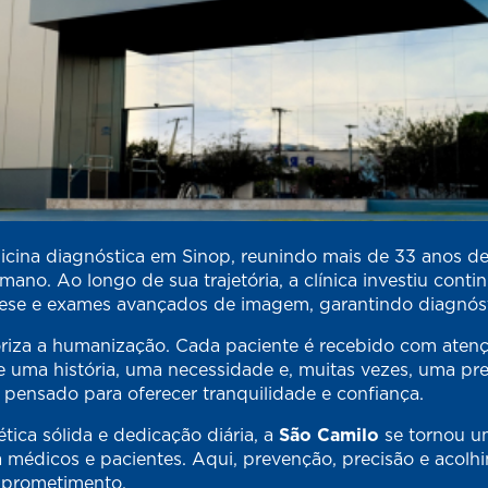
cina diagnóstica em Sinop, reunindo mais de 33 anos de
no. Ao longo de sua trajetória, a clínica investiu con
se e exames avançados de imagem, garantindo diagnósti
riza a humanização. Cada paciente é recebido com atenç
 uma história, uma necessidade e, muitas vezes, uma pre
 pensado para oferecer tranquilidade e confiança.
tica sólida e dedicação diária, a
São Camilo
se tornou um
o a médicos e pacientes. Aqui, prevenção, precisão e acol
mprometimento.