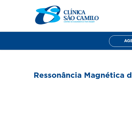
Home
Sobre nós
Exames
Corpo Clín
AG
Ressonância Magnética 