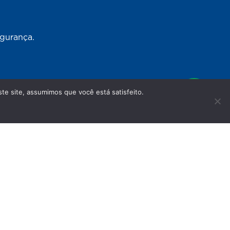
egurança.
te site, assumimos que você está satisfeito.
 sociais
s em nosso site têm caráter meramente
não substituem as orientações do seu