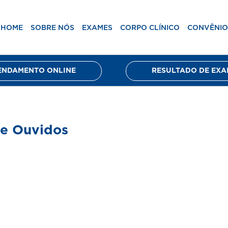
ico
Convênios
Unidades
Blog
Agenda
HOME
SOBRE NÓS
EXAMES
CORPO CLÍNICO
CONVÊNIO
ENDAMENTO ONLINE
RESULTADO DE EXA
de Ouvidos