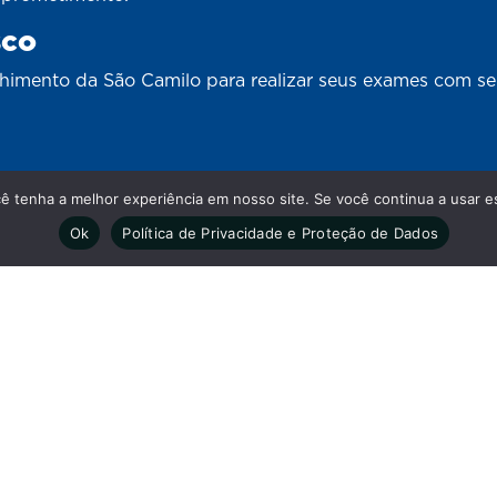
sco
lhimento da São Camilo para realizar seus exames com s
cê tenha a melhor experiência em nosso site. Se você continua a usar es
Nossas redes
Ok
Política de Privacidade e Proteção de Dados
rações.
As informaçõe
eira das 7h às 18h - Aos
informativo e 
médico.
feira das 7h30 às 12h e das 14h
eira das 8h às 12h e das 14h às