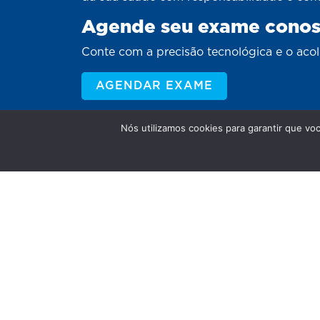
Agende seu exame cono
Conte com a precisão tecnológica e o aco
AGENDAR EXAME
Nós utilizamos cookies para garantir que vo
Somos a confiança que atravessa ge
Unidade Sinop Matriz: De segunda a sexta-f
sábados das 7h às 12h.
Unidade Sinop Clínica: De segunda a sexta-
às 18h - Aos sábados das 8h às 12h.
Unidade Alta Floresta: De segunda a sexta-f
18h - Aos sábados das 7h30 às 12h.