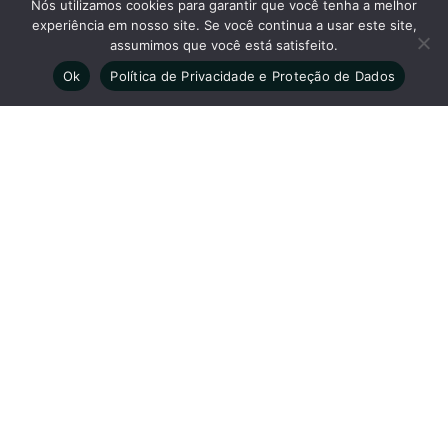
Nós utilizamos cookies para garantir que você tenha a melhor
Unidade Sinop Matriz: De segunda a sexta-feira das 7h
experiência em nosso site. Se você continua a usar este site,
às 18h - Aos sábados das 7h às 12h.
assumimos que você está satisfeito.
Unidade Sinop Clínica: De segunda a sexta-feira das
Ok
Política de Privacidade e Proteção de Dados
7h30 às 12h e das 14h às 18h - Aos sábados das 8h às
12h.
Unidade Alta Floresta: De segunda a sexta-feira das 8h
às 12h e das 14h às 18h - Aos sábados das 7h30 às 12h.
Clínica São Camilo Registro: CRM - MT 380 Diretor Técnico-
Médico: Dr. Elias Destefani CRM-MT: 1293 | RQE-MT: 3448
Sobre •
Exames •
Corpo Clínico •
Convênios •
Unidades •
Blog •
Agendamento •
Trabalhe Conosco •
Política de Privacidade
Nossas redes sociais
As informações em nosso site têm caráter