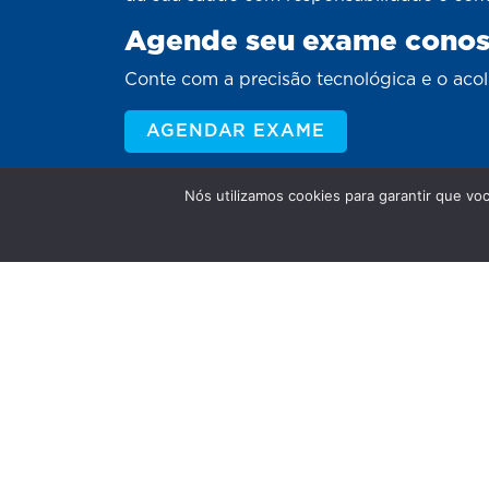
Agende seu exame cono
Conte com a precisão tecnológica e o aco
AGENDAR EXAME
Nós utilizamos cookies para garantir que vo
Somos a confiança que atravessa ge
Unidade Sinop Matriz: De segunda a sexta-f
sábados das 7h às 12h.
Unidade Sinop Clínica: De segunda a sexta-
às 18h - Aos sábados das 8h às 12h.
Unidade Alta Floresta: De segunda a sexta-f
18h - Aos sábados das 7h30 às 12h.