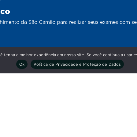
sco
lhimento da São Camilo para realizar seus exames com s
cê tenha a melhor experiência em nosso site. Se você continua a usar es
Nossas redes
Ok
Política de Privacidade e Proteção de Dados
rações.
As informaçõe
eira das 7h às 18h - Aos
informativo e 
médico.
feira das 7h30 às 12h e das 14h
eira das 8h às 12h e das 14h às