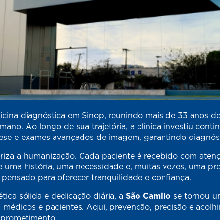
cina diagnóstica em Sinop, reunindo mais de 33 anos de
no. Ao longo de sua trajetória, a clínica investiu con
se e exames avançados de imagem, garantindo diagnósti
riza a humanização. Cada paciente é recebido com atenç
 uma história, uma necessidade e, muitas vezes, uma pre
 pensado para oferecer tranquilidade e confiança.
tica sólida e dedicação diária, a
São Camilo
se tornou um
o a médicos e pacientes. Aqui, prevenção, precisão e acol
mprometimento.