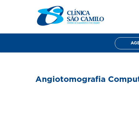
Home
Sobre nós
Exames
Corpo Clín
AG
Angiotomografia Computa