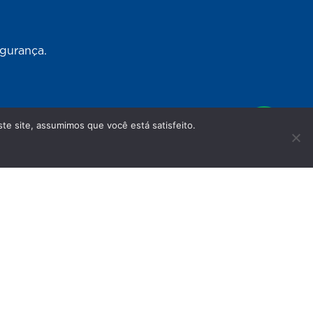
egurança.
te site, assumimos que você está satisfeito.
 sociais
s em nosso site têm caráter meramente
não substituem as orientações do seu