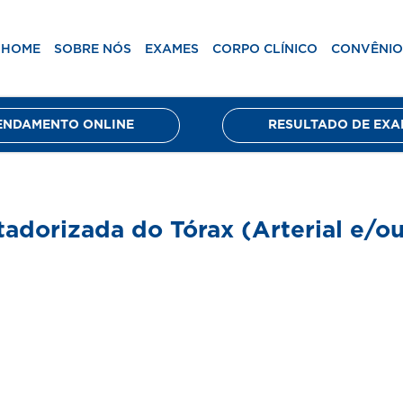
ico
Convênios
Unidades
Blog
Agenda
HOME
SOBRE NÓS
EXAMES
CORPO CLÍNICO
CONVÊNIO
ENDAMENTO ONLINE
RESULTADO DE EXA
dorizada do Tórax (Arterial e/o