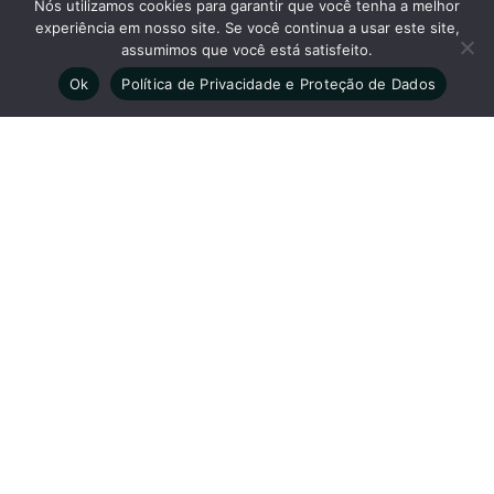
Nós utilizamos cookies para garantir que você tenha a melhor
Unidade Sinop Matriz: De segunda a sexta-feira das 7h
experiência em nosso site. Se você continua a usar este site,
às 18h - Aos sábados das 7h às 12h.
assumimos que você está satisfeito.
Unidade Sinop Clínica: De segunda a sexta-feira das
Ok
Política de Privacidade e Proteção de Dados
7h30 às 12h e das 14h às 18h - Aos sábados das 8h às
12h.
Unidade Alta Floresta: De segunda a sexta-feira das 8h
às 12h e das 14h às 18h - Aos sábados das 7h30 às 12h.
Clínica São Camilo Registro: CRM - MT 380 Diretor Técnico-
Médico: Dr. Elias Destefani CRM-MT: 1293 | RQE-MT: 3448
Sobre •
Exames •
Corpo Clínico •
Convênios •
Unidades •
Blog •
Agendamento •
Trabalhe Conosco •
Política de Privacidade
Nossas redes sociais
As informações em nosso site têm caráter