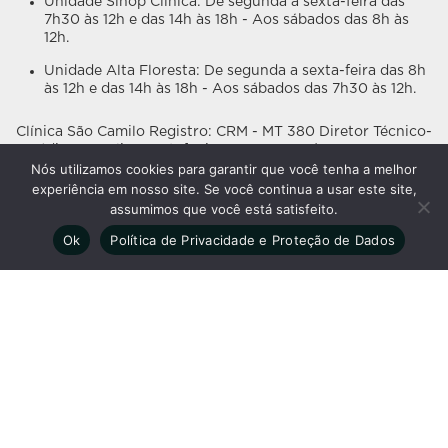
Unidade Sinop Clínica: De segunda a sexta-feira das
7h30 às 12h e das 14h às 18h - Aos sábados das 8h às
12h.
Unidade Alta Floresta: De segunda a sexta-feira das 8h
às 12h e das 14h às 18h - Aos sábados das 7h30 às 12h.
Clínica São Camilo Registro: CRM - MT 380 Diretor Técnico-
Médico: Dr. Elias Destefani CRM-MT: 1293 | RQE-MT: 3448
Nós utilizamos cookies para garantir que você tenha a melhor
experiência em nosso site. Se você continua a usar este site,
Sobre •
Exames •
Corpo Clínico •
Convênios •
Unidades •
Blog •
assumimos que você está satisfeito.
Agendamento •
Trabalhe Conosco •
Política de Privacidade
Ok
Política de Privacidade e Proteção de Dados
Nossas redes sociais
As informações em nosso site têm caráter
meramente informativo e não substituem as
orientações do seu médico.
©2026 Clínica São Camilo | Todos os direitos reservados |